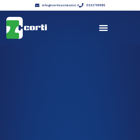
info@cortizootecnici.it
0332799985