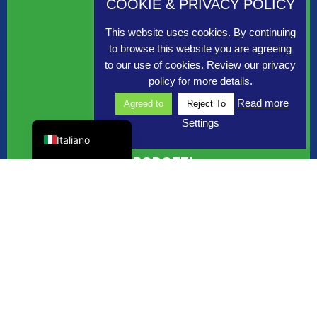
COOKIE & PRIVACY POLICY
This website uses cookies. By continuing
to browse this website you are agreeing
to our use of cookies. Review our privacy
policy for more details.
Read more
Agreed to
Reject To
English (UK)
Settings
Italiano
PRODOTTI
Articoli e accessori per l’allevamento
Tutti