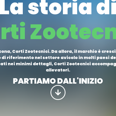
La storia d
rti Zootecn
cona, Corti Zootecnici. Da allora, il marchio è cresc
o di riferimento nel settore avicolo in molti paesi d
diati nei minimi dettagli, Corti Zootecnici accompag
allevatori.
PARTIAMO DALL'INIZIO