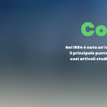
Co
Nel 1984 è nata un’i
il principale punt
suoi articoli stu