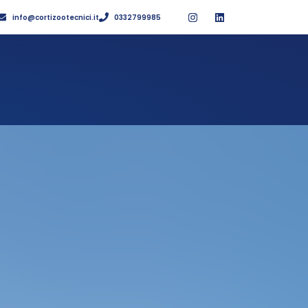
info@cortizootecnici.it
0332799985